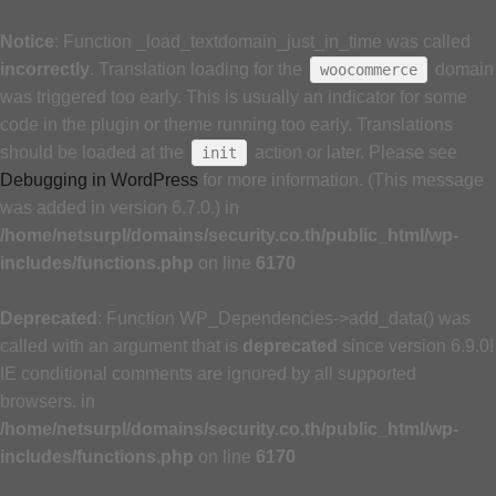
Notice
: Function _load_textdomain_just_in_time was called
incorrectly
. Translation loading for the
domain
woocommerce
was triggered too early. This is usually an indicator for some
code in the plugin or theme running too early. Translations
should be loaded at the
action or later. Please see
init
Debugging in WordPress
for more information. (This message
was added in version 6.7.0.) in
/home/netsurpl/domains/security.co.th/public_html/wp-
includes/functions.php
on line
6170
Deprecated
: Function WP_Dependencies->add_data() was
called with an argument that is
deprecated
since version 6.9.0!
IE conditional comments are ignored by all supported
browsers. in
/home/netsurpl/domains/security.co.th/public_html/wp-
includes/functions.php
on line
6170